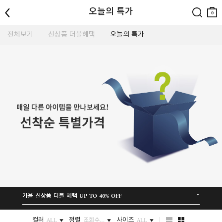
뒤로
검색
장바
오늘의 특가
구니
0
전체보기
신상품 더블혜택
오늘의 특가
가을 신상품 더블 혜택 UP TO 40% OFF
▼
컬러
정렬
사이즈
ALL
조회수…
ALL