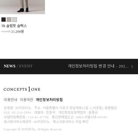
TR 슬림핏 슬랙스
21,200원
49,800원
NEWS
EVENT
개인정보처리방침 변경 안내 - 2026/07/30 시행
오늘출발 혜택
이용안내
이용약관
개인정보처리방침
상호명 : ㈜지오다노
주소 : 서울특별시 서초구 강남대로65길 1(서초동) 효봉빌딩
FAX : 02-534-2994
대표자 : 한준석
개인정보보호책임자 :
윤종규
사업자등록번호 :
116-81-47798
통신판매업신고 : 2004-서울서초-04585
호스팅서비스제공자 : ㈜지오다노
에스크로서비스 가입 확인
Copyright ⓒ ㈜지오다노. All Rights Reserved.