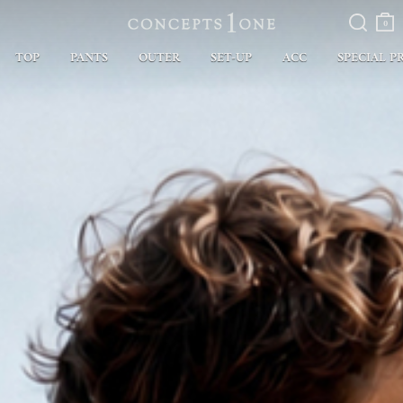
검색
장바
구니
0
TOP
PANTS
OUTER
SET-UP
ACC
SPECIAL P