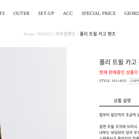
TS
OUTER
SET-UP
ACC
SPECIAL PRICE
GIOR
Home
/
PANTS
/
캐주얼팬츠
/
폴리 트윌 카고 팬츠
폴리 트윌 카고
현재 판매중인 상품이
STYLE. 10114925
COPY
상품 설명
힙부터 밑단까지 조금씩 
겉면 트윌 조직에 브러시
내부는 보딩되어 있어 우