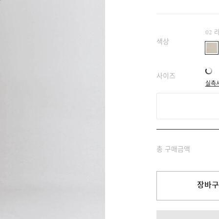
02
색상
사이즈
실측
총 구매금액
장바구