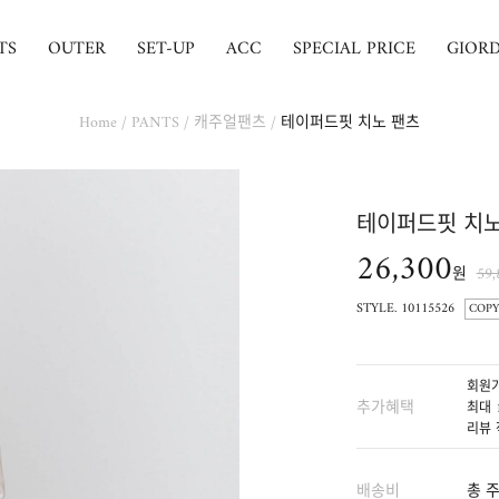
TS
OUTER
SET-UP
ACC
SPECIAL PRICE
GIOR
Home
/
PANTS
/
캐주얼팬츠
/
테이퍼드핏 치노 팬츠
테이퍼드핏 치노
26,300
원
59
STYLE. 10115526
COPY
회원가
추가혜택
최대 
리뷰 
배송비
총 주