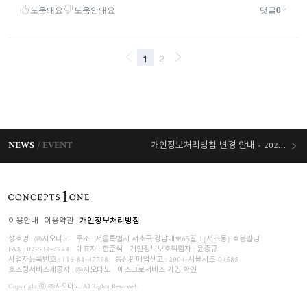
NEWS
EVENT
개인정보처리방침 변경 안내 - 2026/07/30 시행
오늘출발 혜택
이용안내
이용약관
개인정보처리방침
상호명 : ㈜지오다노
주소 : 서울특별시 서초구 강남대로65길 1(서초동) 효봉빌딩
FAX : 02-534-2994
대표자 : 한준석
개인정보보호책임자 :
윤종규
사업자등록번호 :
116-81-47798
통신판매업신고 : 2004-서울서초-04585
호스팅서비스제공자 : ㈜지오다노
에스크로서비스 가입 확인
Copyright ⓒ ㈜지오다노. All Rights Reserved.