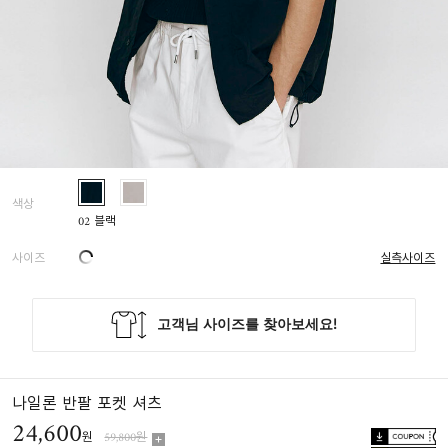
색상
02 블랙
사이즈
실측사이즈
나일론 반팔 포켓 셔츠
24,600
원
59,800원