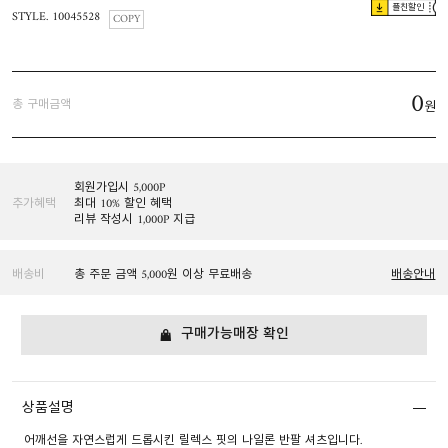
플친할인
STYLE. 10045528
COPY
0
총 구매금액
원
회원가입시 5,000P
추가혜택
최대 10% 할인 혜택
리뷰 작성시 1,000P 지급
배송비
총 주문 금액 5,000원 이상 무료배송
배송안내
구매가능매장 확인
상품설명
어깨선을 자연스럽게 드롭시킨 릴렉스 핏의 나일론 반팔 셔츠입니다.