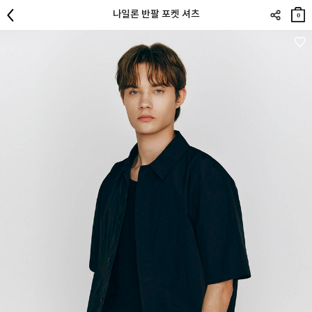
장바
나일론 반팔 포켓 셔츠
구니
0