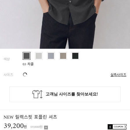
색상
03 차콜
사이즈
실측사이즈
NEW 릴렉스핏 포플린 셔츠
39,200
원
59,800원