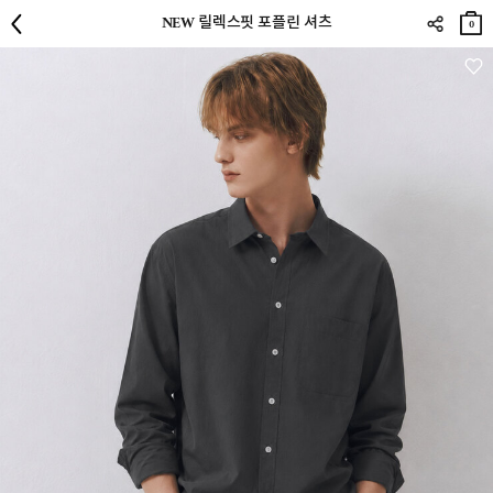
장바
NEW 릴렉스핏 포플린 셔츠
구니
0