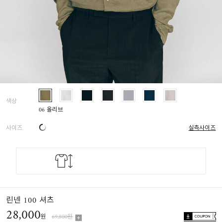
색상
06 올리브
사이즈
실측사이즈
린넨 100 셔츠
28,000
원
69,800원