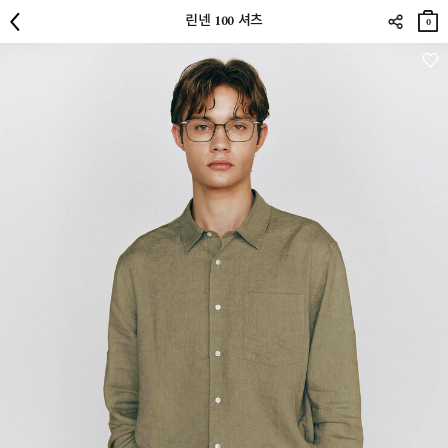
장바
린넨 100 셔츠
구니
0