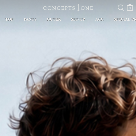
검색
장바
구니
0
TOP
PANTS
OUTER
SET-UP
ACC
SPECIAL P