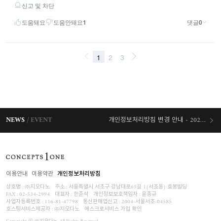
NEWS
EVENT
개인정보처리방침 변경 안내 - 2026/07/30 시행
오늘출발 혜택
이용안내
이용약관
개인정보처리방침
상호명 : ㈜지오다노
주소 : 서울특별시 서초구 강남대로65길 1(서초동) 효봉빌딩
FAX : 02-534-2994
대표자 : 한준석
개인정보보호책임자 :
윤종규
사업자등록번호 :
116-81-47798
통신판매업신고 : 2004-서울서초-04585
호스팅서비스제공자 : ㈜지오다노
에스크로서비스 가입 확인