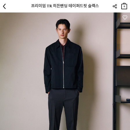
장바
프리미엄 TR 히든밴딩 테이퍼드핏 슬랙스
구니
0