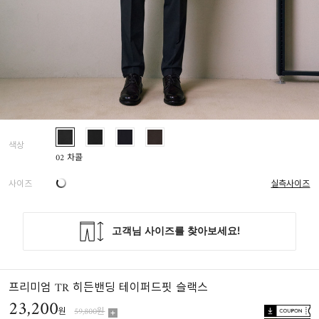
색상
02 차콜
사이즈
실측사이즈
프리미엄 TR 히든밴딩 테이퍼드핏 슬랙스
23,200
원
59,800원