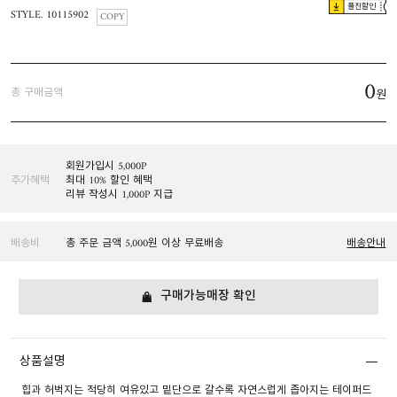
플친할인
STYLE. 10115902
COPY
0
총 구매금액
원
회원가입시 5,000P
추가혜택
최대 10% 할인 혜택
리뷰 작성시 1,000P 지급
배송비
총 주문 금액 5,000원 이상 무료배송
배송안내
구매가능매장 확인
상품설명
힙과 허벅지는 적당히 여유있고 밑단으로 갈수록 자연스럽게 좁아지는 테이퍼드