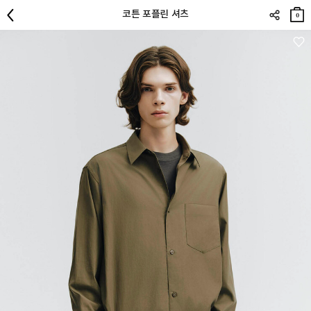
장바
코튼 포플린 셔츠
구니
0