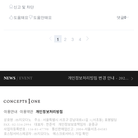
NEWS
EVENT
개인정보처리방침 변경 안내 - 2026/07/30 시행
오늘출발 혜택
이용안내
이용약관
개인정보처리방침
상호명 : ㈜지오다노
주소 : 서울특별시 서초구 강남대로65길 1(서초동) 효봉빌딩
FAX : 02-534-2994
대표자 : 한준석
개인정보보호책임자 :
윤종규
사업자등록번호 :
116-81-47798
통신판매업신고 : 2004-서울서초-04585
호스팅서비스제공자 : ㈜지오다노
에스크로서비스 가입 확인