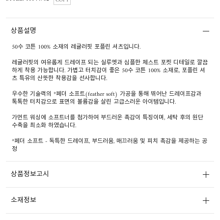
COPY
상품설명
50수 코튼 100% 소재의 레귤러핏 포플린 셔츠입니다.
레귤러핏의 여유롭게 드레이프 되는 실루엣과 심플한 체스트 포켓 디테일로 깔끔
하게 착용 가능합니다. 가볍고 터치감이 좋은 50수 코튼 100% 소재로, 포플린 셔
츠 특유의 산뜻한 착용감을 선사합니다.
우수한 기술력의 *페더 소프트(feather soft) 가공을 통해 뛰어난 드레이프감과
톡톡한 터치감으로 표면의 볼륨감을 살린 고급스러운 아이템입니다.
가먼트 워싱에 소프트너를 첨가하여 부드러운 촉감이 특징이며, 세탁 후의 원단
수축을 최소화 하였습니다.
*페더 소프트 - 독특한 드레이프, 부드러움, 매끄러움 및 피치 촉감을 제공하는 공
정
상품정보고시
소재정보