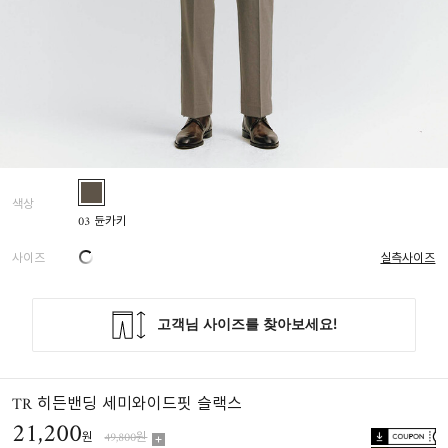
색상
03 듄카키
사이즈
실측사이즈
TR 히든밴딩 세미와이드핏 슬랙스
21,200
원
49,800원