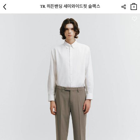
장바
TR 히든밴딩 세미와이드핏 슬랙스
구니
0