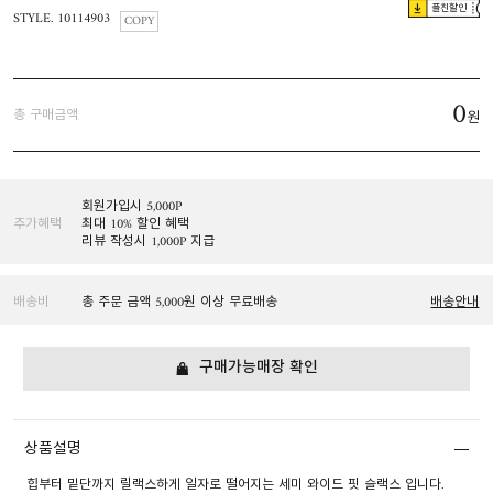
플친할인
STYLE. 10114903
COPY
0
총 구매금액
원
회원가입시 5,000P
추가혜택
최대 10% 할인 혜택
리뷰 작성시 1,000P 지급
배송비
총 주문 금액 5,000원 이상 무료배송
배송안내
구매가능매장 확인
상품설명
힙부터 밑단까지 릴랙스하게 일자로 떨어지는 세미 와이드 핏 슬랙스 입니다.