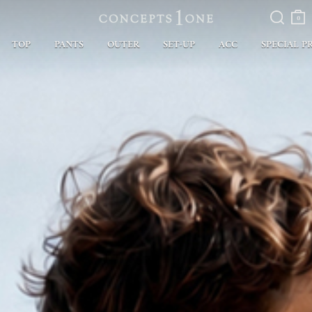
검색
장바
구니
0
TOP
PANTS
OUTER
SET-UP
ACC
SPECIAL P