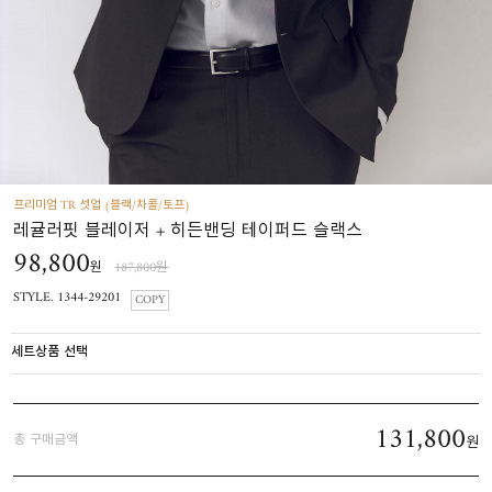
프리미엄 TR 셋업 (블랙/차콜/토프)
레귤러핏 블레이저 + 히든밴딩 테이퍼드 슬랙스
98,800
원
187,800원
STYLE. 1344-29201
COPY
세트상품 선택
131,800
총 구매금액
원