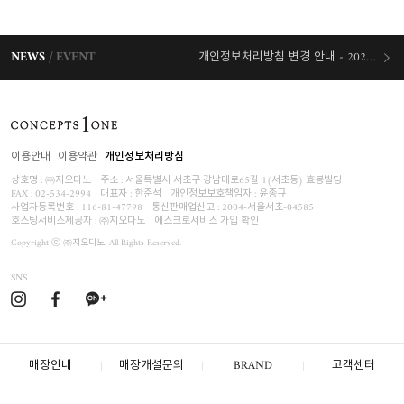
NEWS
EVENT
개인정보처리방침 변경 안내 - 2026/07/30 시행
오늘출발 혜택
이용안내
이용약관
개인정보처리방침
상호명 : ㈜지오다노
주소 : 서울특별시 서초구 강남대로65길 1(서초동) 효봉빌딩
FAX : 02-534-2994
대표자 : 한준석
개인정보보호책임자 :
윤종규
사업자등록번호 :
116-81-47798
통신판매업신고 : 2004-서울서초-04585
호스팅서비스제공자 : ㈜지오다노
에스크로서비스 가입 확인
Copyright ⓒ ㈜지오다노. All Rights Reserved.
SNS
매장안내
매장개설문의
BRAND
고객센터