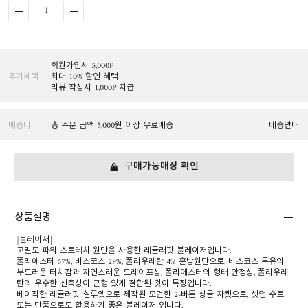
회원가입시 5,000P
추가혜택
최대 10% 할인 혜택
리뷰 작성시 1,000P 지급
배송비
총 주문 금액 5,000원 이상 무료배송
배송안내
구매가능매장 확인
상품설명
[블레이저]
고밀도 파워 스트레치 원단을 사용한 레귤러핏 블레이저입니다.
폴리에스터 67%, 비스코스 29%, 폴리우레탄 4% 혼방원단으로, 비스코스 특유의
부드러운 터치감과 자연스러운 드레이프성, 폴리에스터의 형태 안정성, 폴리우레
탄의 우수한 신축성이 균형 있게 결합된 것이 특징입니다.
베이직한 레귤러핏 실루엣으로 제작된 모던한 2-버튼 싱글 자켓으로, 셋업 수트
또는 단품으로도 활용하기 좋은 블레이저 입니다.