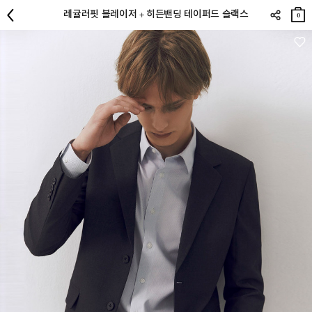
장바
레귤러핏 블레이저 + 히든밴딩 테이퍼드 슬랙스
구니
0