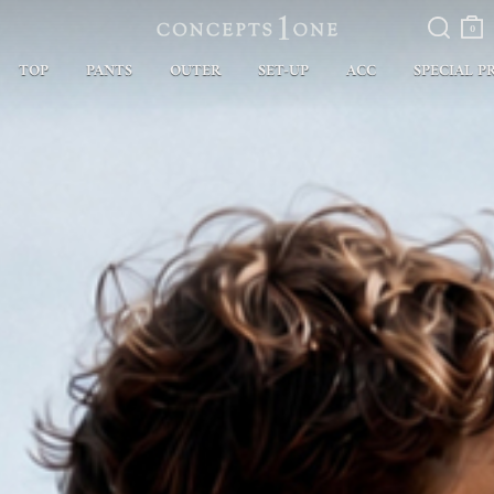
검색
장바
구니
0
TOP
PANTS
OUTER
SET-UP
ACC
SPECIAL P