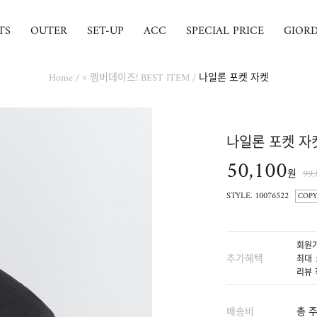
TS
OUTER
SET-UP
ACC
SPECIAL PRICE
GIOR
Home
/
# 멤버데이즈! BEST ITEM
/
나일론 포켓 자켓
나일론 포켓 자
50,100
원
99
STYLE. 10076522
COPY
회원가
추가혜택
최대 
리뷰 
배송비
총 주