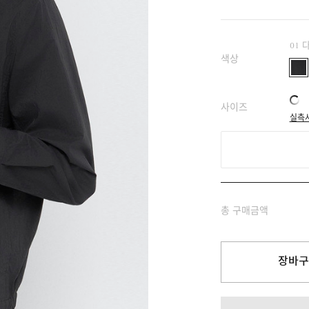
01
색상
사이즈
실측
총 구매금액
장바구