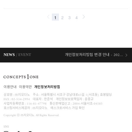
NEWS
EVENT
개인정보처리방침 변경 안내 - 2026/07/30 시행
오늘출발 혜택
이용안내
이용약관
개인정보처리방침
상호명 : ㈜지오다노
주소 : 서울특별시 서초구 강남대로65길 1(서초동) 효봉빌딩
FAX : 02-534-2994
대표자 : 한준석
개인정보보호책임자 :
윤종규
사업자등록번호 :
116-81-47798
통신판매업신고 : 2004-서울서초-04585
호스팅서비스제공자 : ㈜지오다노
에스크로서비스 가입 확인
Copyright ⓒ ㈜지오다노. All Rights Reserved.
SNS