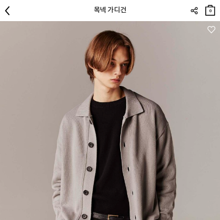
장바
목넥 가디건
구니
0