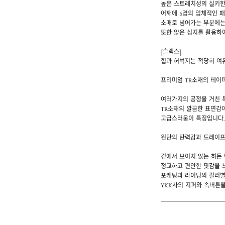
높은 스트레치성의 실키한
어깨에 6겹의 입체적인 
소매로 넘어가는 부분에는
또한 얇은 심지를 활용하
[슬랙스]
힙과 허벅지는 적당히 여
프리미엄 TR소재의 테이퍼
여러가지의 공정을 거친 
TR소재의 깔끔한 표면감이
고급스러움이 특징입니다.
원단의 탄력감과 드레이프
겉에서 보이지 않는 히든
정교하고 편안한 핏감을 느
포케팅과 라이닝의 컬러별
YKK사의 지퍼와 속버튼