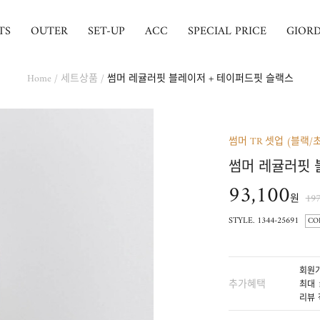
TS
OUTER
SET-UP
ACC
SPECIAL PRICE
GIOR
Home
/
세트상품
/
썸머 레귤러핏 블레이저 + 테이퍼드핏 슬랙스
썸머 TR 셋업 (블랙/
썸머 레귤러핏 
93,100
원
19
STYLE. 1344-25691
CO
회원가
추가혜택
최대 
리뷰 