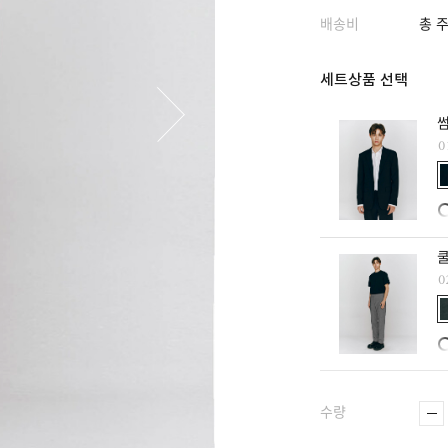
배송비
총 주
세트상품 선택
0
쿨
수량