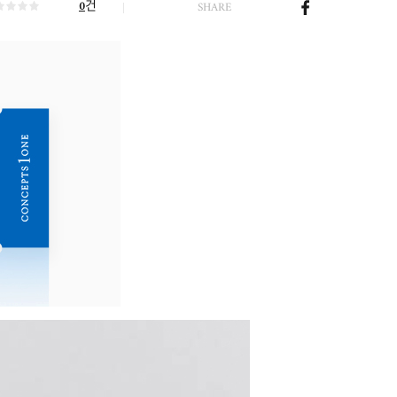
건
0
SHARE