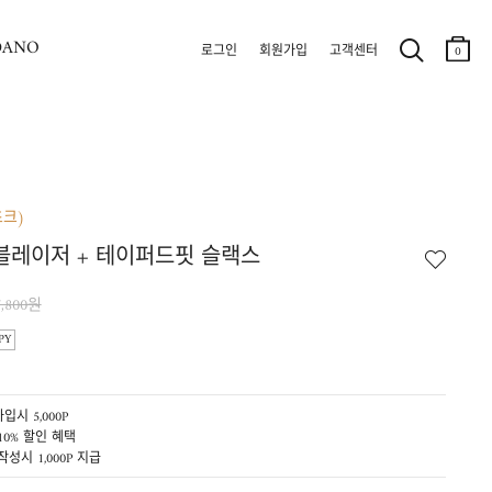
DANO
로그인
회원가입
고객센터
0
초크)
블레이저 + 테이퍼드핏 슬랙스
7,800원
PY
입시 5,000P
10% 할인 혜택
작성시 1,000P 지급