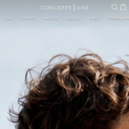
검색
장바
구니
0
TOP
PANTS
OUTER
SET-UP
ACC
SPECIAL P