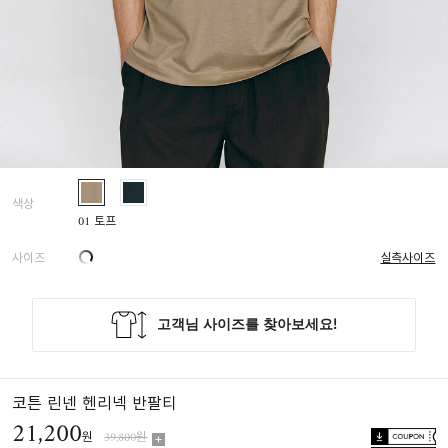
색상
01 토프
사이즈
실측사이즈
코튼 린넨 헨리넥 반팔티
21,200
원
39,800원