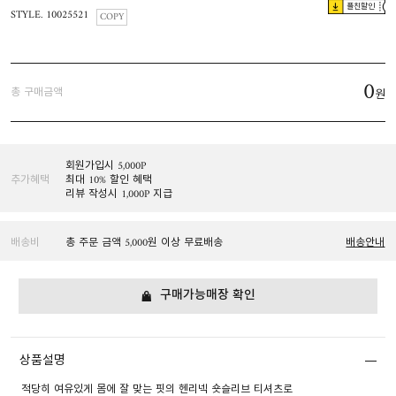
플친할인
STYLE. 10025521
COPY
0
총 구매금액
원
회원가입시 5,000P
추가혜택
최대 10% 할인 혜택
리뷰 작성시 1,000P 지급
배송비
총 주문 금액 5,000원 이상 무료배송
배송안내
구매가능매장 확인
상품설명
적당히 여유있게 몸에 잘 맞는 핏의 헨리넥 숏슬리브 티셔츠로