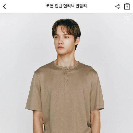
장바
코튼 린넨 헨리넥 반팔티
구니
0