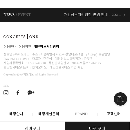
NEWS
EVENT
개인정보처리방침 변경 안내 - 2026/07/30 시행
오늘출발 혜택
이용안내
이용약관
개인정보처리방침
상호명 : ㈜지오다노
주소 : 서울특별시 서초구 강남대로65길 1(서초동) 효봉빌딩
FAX : 02-534-2994
대표자 : 한준석
개인정보보호책임자 :
윤종규
사업자등록번호 :
116-81-47798
통신판매업신고 : 2004-서울서초-04585
호스팅서비스제공자 : ㈜지오다노
에스크로서비스 가입 확인
Copyright ⓒ ㈜지오다노. All Rights Reserved.
SNS
매장안내
매장개설문의
BRAND
고객센터
장바구니
바로 구매