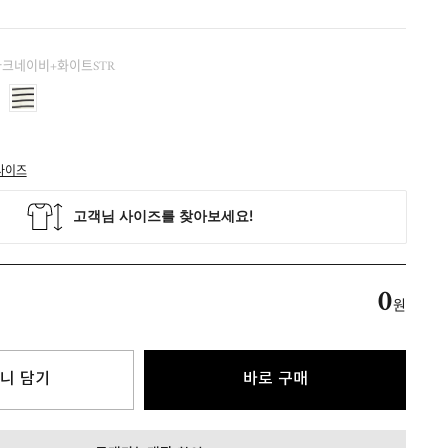
 다크네이비+화이트STR
사이즈
0
원
니 담기
바로 구매