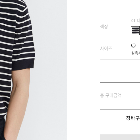
01
색상
사이즈
실측
총 구매금액
장바구