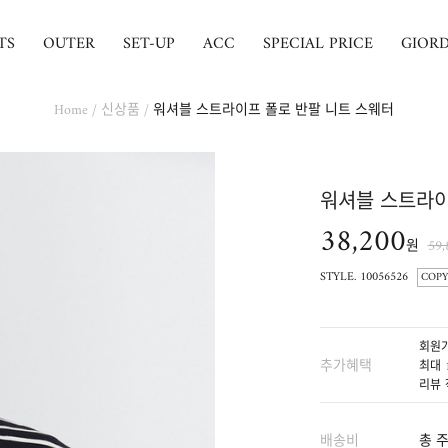
TS
OUTER
SET-UP
ACC
SPECIAL PRICE
GIOR
Home
/
신상품
/
워셔블 스트라이프 폴로 반팔 니트 스웨터
워셔블 스트라이
38,200
원
59
STYLE. 10056526
COPY
회원가
추가혜택
최대 
리뷰 
배송비
총 주