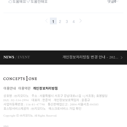
NEWS
EVENT
개인정보처리방침 변경 안내 - 2026/07/30 시행
오늘출발 혜택
이용안내
이용약관
개인정보처리방침
상호명 : ㈜지오다노
주소 : 서울특별시 서초구 강남대로65길 1(서초동) 효봉빌딩
FAX : 02-534-2994
대표자 : 한준석
개인정보보호책임자 :
윤종규
사업자등록번호 :
116-81-47798
통신판매업신고 : 2004-서울서초-04585
호스팅서비스제공자 : ㈜지오다노
에스크로서비스 가입 확인
Copyright ⓒ ㈜지오다노. All Rights Reserved.
SNS