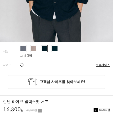
색상
03 네이비
사이즈
실측사이즈
린넨 라이크 릴렉스핏 셔츠
16,800
원
49,800원