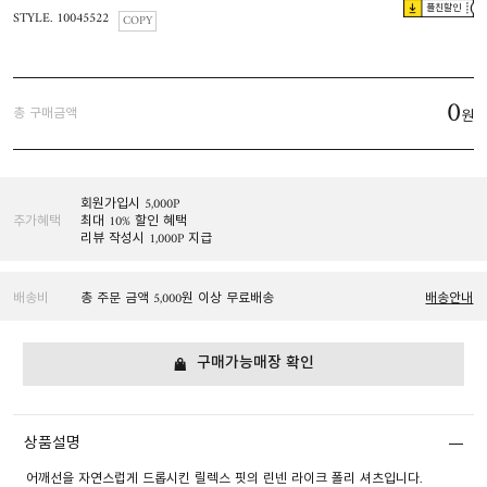
플친할인
STYLE. 10045522
COPY
0
총 구매금액
원
회원가입시 5,000P
추가혜택
최대 10% 할인 혜택
리뷰 작성시 1,000P 지급
배송비
총 주문 금액 5,000원 이상 무료배송
배송안내
구매가능매장 확인
상품설명
어깨선을 자연스럽게 드롭시킨 릴렉스 핏의 린넨 라이크 폴리 셔츠입니다.