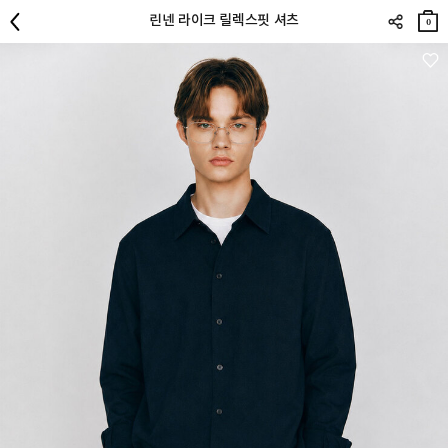
장바
린넨 라이크 릴렉스핏 셔츠
구니
0