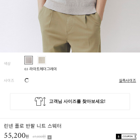
색상
03 라이트헤더그레이
사이즈
실측사이즈
린넨 폴로 반팔 니트 스웨터
55,200
원
69,800원