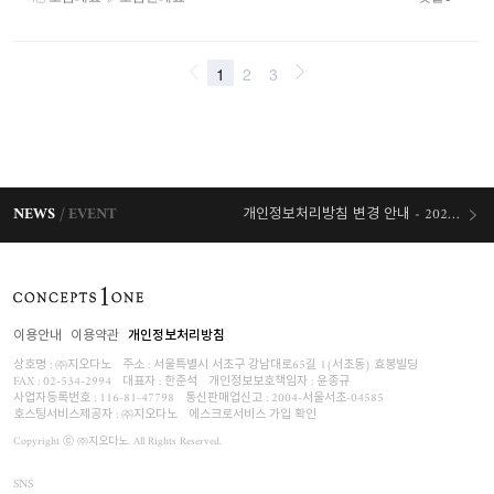
NEWS
EVENT
개인정보처리방침 변경 안내 - 2026/07/30 시행
오늘출발 혜택
이용안내
이용약관
개인정보처리방침
상호명 : ㈜지오다노
주소 : 서울특별시 서초구 강남대로65길 1(서초동) 효봉빌딩
FAX : 02-534-2994
대표자 : 한준석
개인정보보호책임자 :
윤종규
사업자등록번호 :
116-81-47798
통신판매업신고 : 2004-서울서초-04585
호스팅서비스제공자 : ㈜지오다노
에스크로서비스 가입 확인
Copyright ⓒ ㈜지오다노. All Rights Reserved.
SNS