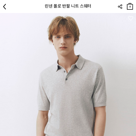
장바
린넨 폴로 반팔 니트 스웨터
구니
0