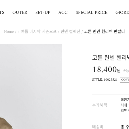
TS
OUTER
SET-UP
ACC
SPECIAL PRICE
GIOR
Home
/
# 여름 마지막 시즌오프
/
린넨 컬렉션
/
코튼 린넨 헨리넥 반팔티
코튼 린넨 헨리
18,400
원
39
STYLE. 10025521
COPY
회원가
추가혜택
최대 
리뷰 
배송비
총 주