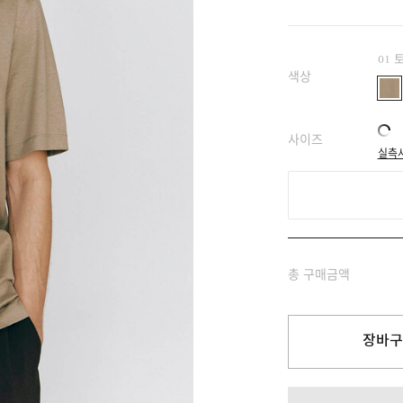
01 
색상
사이즈
실측
총 구매금액
장바구