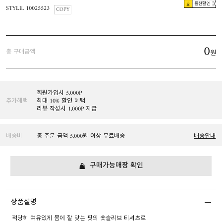
플친할인
STYLE. 10025523
COPY
0
총 구매금액
원
회원가입시 5,000P
추가혜택
최대 10% 할인 혜택
리뷰 작성시 1,000P 지급
배송비
총 주문 금액 5,000원 이상 무료배송
배송안내
구매가능매장 확인
상품설명
적당히 여유있게 몸에 잘 맞는 핏의 숏슬리브 티셔츠로