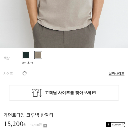
색상
02 초크
사이즈
실측사이즈
가먼트다잉 크루넥 반팔티
15,200
원
39,800원