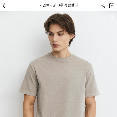
장바
가먼트다잉 크루넥 반팔티
구니
0