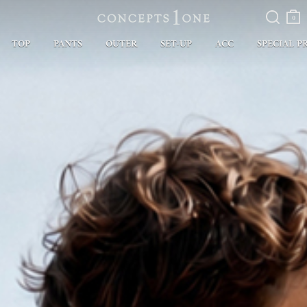
검색
장바
구니
0
TOP
PANTS
OUTER
SET-UP
ACC
SPECIAL P