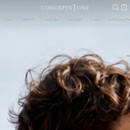
검색
장바
구니
0
TOP
PANTS
OUTER
SET-UP
ACC
SPECIAL P