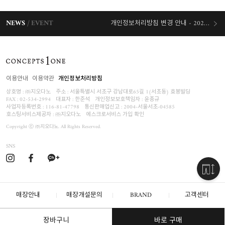
NEWS
EVENT
개인정보처리방침 변경 안내 - 2026/07/30 시행
오늘출발 혜택
이용안내
이용약관
개인정보처리방침
상호명 : ㈜지오다노
주소 : 서울특별시 서초구 강남대로65길 1(서초동) 효봉빌딩
FAX : 02-534-2994
대표자 : 한준석
개인정보보호책임자 :
윤종규
사업자등록번호 :
116-81-47798
통신판매업신고 : 2004-서울서초-04585
호스팅서비스제공자 : ㈜지오다노
에스크로서비스 가입 확인
Copyright ⓒ ㈜지오다노. All Rights Reserved.
SNS
매장안내
매장개설문의
BRAND
고객센터
장바구니
바로 구매