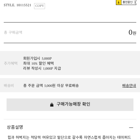
플친할인
STYLE. 10115521
COPY
0
총 구매금액
원
회원가입시 5,000P
추가혜택
최대 10% 할인 혜택
리뷰 작성시 1,000P 지급
배송비
총 주문 금액 5,000원 이상 무료배송
배송안내
구매가능매장 확인
상품설명
힙과 허벅지는 적당히 여유있고 밑단으로 갈수록 자연스럽게 좁아지는 테이퍼드