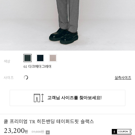
색상
02 다크헤더그레이
사이즈
실측사이즈
쿨 프리미엄 TR 히든밴딩 테이퍼드핏 슬랙스
23,200
원
59,800원