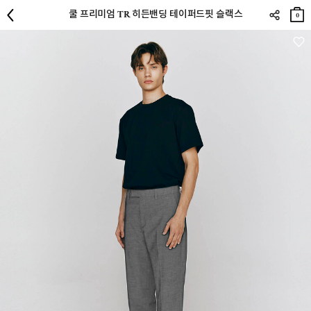
장바
쿨 프리미엄 TR 히든밴딩 테이퍼드핏 슬랙스
구니
0