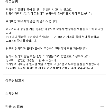
상품설명
적당히 여유있게 몸에 잘 맞는 컨셉원 시그니쳐 핏으로
엉덩이,허벅지부분부터 밑단까지 슬림하게 떨어지도록 제작 되었습니다.
프리미엄 TR소재의 슬림 핏 슬랙스 입니다.
여러가지의 공정을 거친 특수한 가공으로 착용시 발생하는 보풀을 최소화 하였습
니다.
TR소재의 깔끔한 표면감이 유지되며, 표면 클리어 가공을 통해 보다 깔끔하고
고급스러움이 특징입니다.
원단의 탄력감과 드레이프성이 우수하여 편안하게 착용 가능합니다.
겉에서 보이지 않는 히든 밴딩 디테일을 허리 양옆으로 적용하여 보다
정교하고 편안한 핏감을 느낄 수 있습니다.
포케팅과 라이닝의 컬러별 맞춤 개발로 고급스럽고 우수한 품질을 보장합니다.
YKK사의 지퍼와 속버튼을 사용하여 기능적인 안정성 역시 갖추었습니다.
상품정보고시
소재정보
배송 및 반품