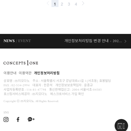
NEWS
EVENT
개인정보처리방침 변경 안내 - 2026/07/30 시행
오늘출발 혜택
이용안내
이용약관
개인정보처리방침
상호명 : ㈜지오다노
주소 : 서울특별시 서초구 강남대로65길 1(서초동) 효봉빌딩
FAX : 02-534-2994
대표자 : 한준석
개인정보보호책임자 :
윤종규
사업자등록번호 :
116-81-47798
통신판매업신고 : 2004-서울서초-04585
호스팅서비스제공자 : ㈜지오다노
에스크로서비스 가입 확인
Copyright ⓒ ㈜지오다노. All Rights Reserved.
SNS