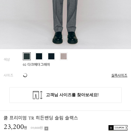
색상
02 다크헤더그레이
사이즈
실측사이즈
쿨 프리미엄 TR 히든밴딩 슬림 슬랙스
23,200
원
59,800원