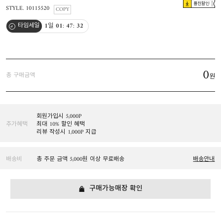
플친할인
STYLE. 10115520
COPY
1
일
01
:
47
:
31
타임세일
0
총 구매금액
원
회원가입시 5,000P
추가혜택
최대 10% 할인 혜택
리뷰 작성시 1,000P 지급
배송비
총 주문 금액 5,000원 이상 무료배송
배송안내
구매가능매장 확인