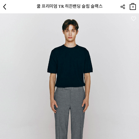
장바
쿨 프리미엄 TR 히든밴딩 슬림 슬랙스
구니
0