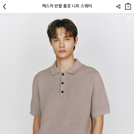
장바
텍스처 반팔 폴로 니트 스웨터
구니
0