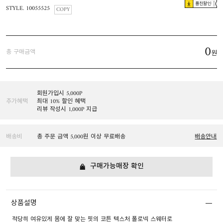
플친할인
STYLE. 10055525
COPY
0
총 구매금액
원
회원가입시 5,000P
추가혜택
최대 10% 할인 혜택
리뷰 작성시 1,000P 지급
배송비
총 주문 금액 5,000원 이상 무료배송
배송안내
구매가능매장 확인
상품설명
적당히 여유있게 몸에 잘 맞는 핏의 코튼 텍스처 폴로넥 스웨터로