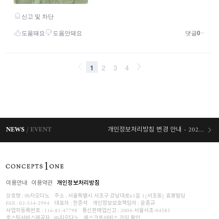
NEWS
EVENT
개인정보처리방침 변경 안내 - 2026/07/30 시행
오늘출발 혜택
이용안내
이용약관
개인정보처리방침
상호명 : ㈜지오다노
주소 : 서울특별시 서초구 강남대로65길 1(서초동) 효봉빌딩
FAX : 02-534-2994
대표자 : 한준석
개인정보보호책임자 :
윤종규
사업자등록번호 :
116-81-47798
통신판매업신고 : 2004-서울서초-04585
호스팅서비스제공자 : ㈜지오다노
에스크로서비스 가입 확인