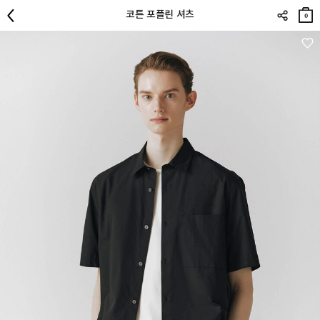
장바
코튼 포플린 셔츠
구니
0