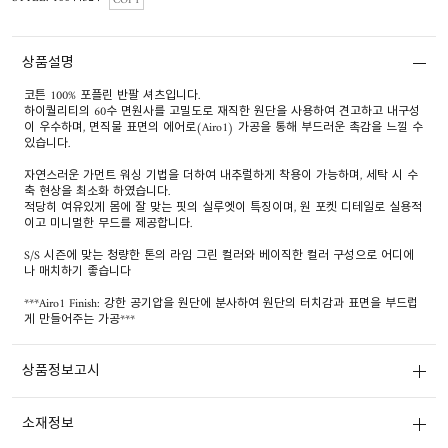
COPY
상품설명
코튼 100% 포플린 반팔 셔츠입니다.
하이퀄리티의 60수 면원사를 고밀도로 재직한 원단을 사용하여 견고하고 내구성
이 우수하며, 면직물 표면의 에어로(Airo1) 가공을 통해 부드러운 촉감을 느낄 수
있습니다.
자연스러운 가먼트 워싱 기법을 더하여 내추럴하게 착용이 가능하며, 세탁 시 수
축 현상을 최소화 하였습니다.
적당히 여유있게 몸에 잘 맞는 핏의 실루엣이 특징이며, 원 포켓 디테일로 실용적
이고 미니멀한 무드를 제공합니다.
S/S 시즌에 맞는 청량한 톤의 라임 그린 컬러와 베이직한 컬러 구성으로 어디에
나 매치하기 좋습니다
***Airo1 Finish: 강한 공기압을 원단에 분사하여 원단의 터치감과 표면을 부드럽
게 만들어주는 가공***
상품정보고시
소재정보