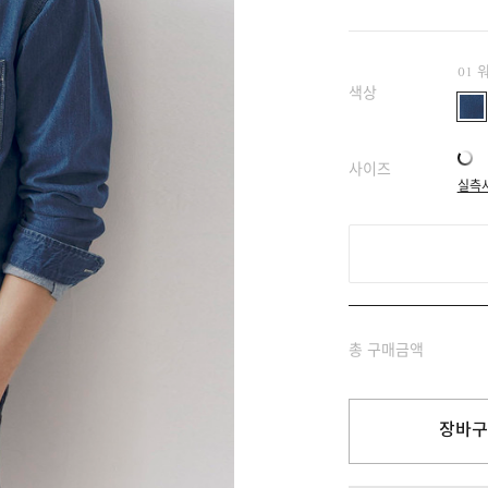
01 
색상
사이즈
실측
총 구매금액
장바구