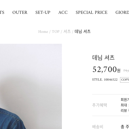
TS
OUTER
SET-UP
ACC
SPECIAL PRICE
GIOR
Home
/
TOP
/
셔츠
/
데님 셔츠
데님 셔츠
52,700
원
79
STYLE. 10046522
COPY
회원가
추가혜택
최대 
리뷰 
배송비
총 주