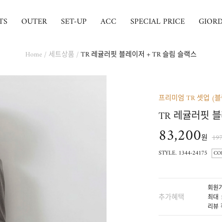
TS
OUTER
SET-UP
ACC
SPECIAL PRICE
GIOR
Home
/
세트상품
/
TR 레귤러핏 블레이저 + TR 슬림 슬랙스
프리미엄 TR 셋업 (
TR 레귤러핏 블
83,200
원
19
STYLE. 1344-24175
CO
회원가
추가혜택
최대 
리뷰 