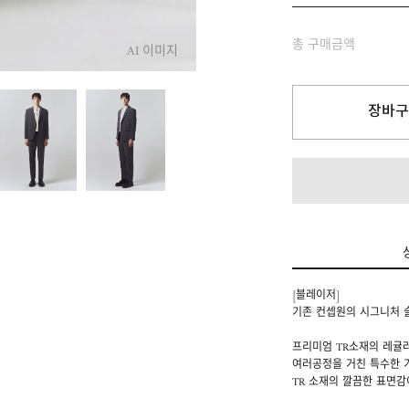
총 구매금액
AI 이미지
장바구
[블레이저]
기존 컨셉원의 시그니처 
프리미엄 TR소재의 레귤
여러공정을 거친 특수한 
TR 소재의 깔끔한 표면감