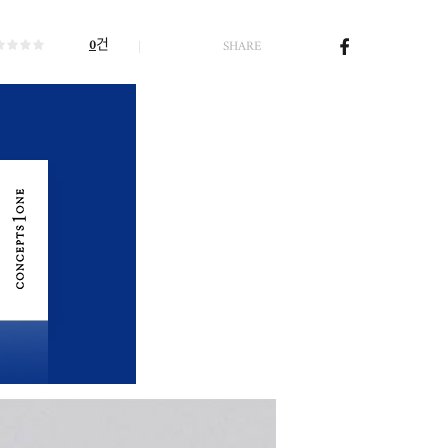
건
0
SHARE