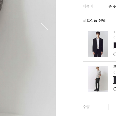
배송비
총 주
세트상품 선택
T
0
프
0
수량