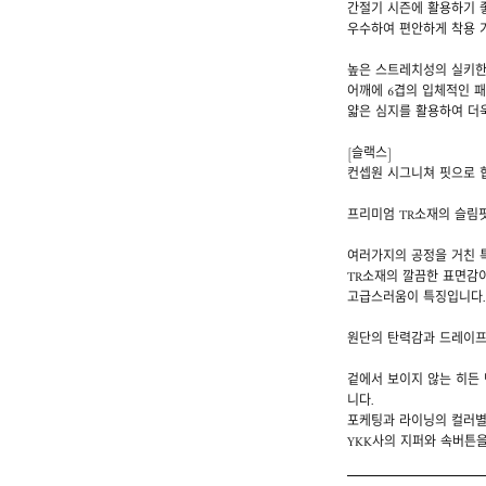
간절기 시즌에 활용하기 
우수하여 편안하게 착용 
높은 스트레치성의 실키한
어깨에 6겹의 입체적인 
얇은 심지를 활용하여 더
[슬랙스]
컨셉원 시그니쳐 핏으로 힙
프리미엄 TR소재의 슬림핏
여러가지의 공정을 거친 
TR소재의 깔끔한 표면감이
고급스러움이 특징입니다.
원단의 탄력감과 드레이프
겉에서 보이지 않는 히든
니다.
포케팅과 라이닝의 컬러별
YKK사의 지퍼와 속버튼