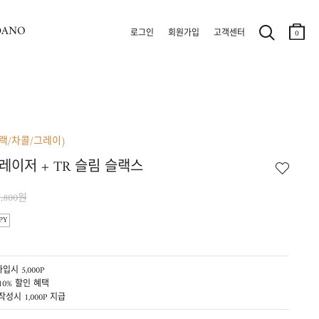
DANO
로그인
회원가입
고객센터
0
블랙/차콜/그레이)
레이저 + TR 슬림 슬랙스
7,800원
PY
입시 5,000P
10% 할인 혜택
작성시 1,000P 지급