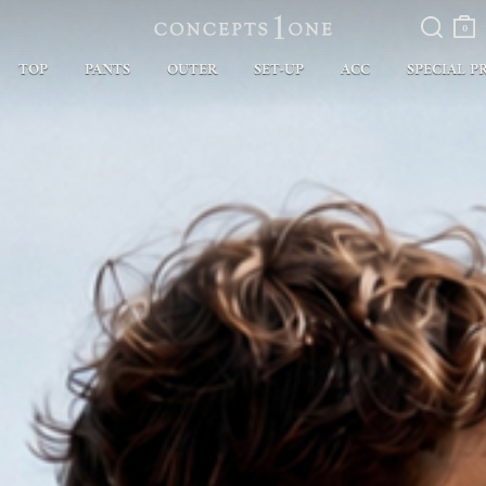
검색
장바
구니
0
TOP
PANTS
OUTER
SET-UP
ACC
SPECIAL P