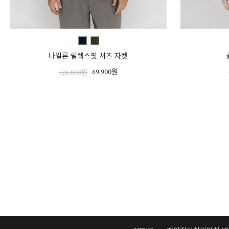
나일론 릴렉스핏 셔츠 자켓
69,900원
128,000원