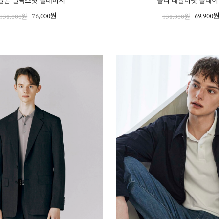
일론 릴렉스핏 블레이저
폴리 레귤러핏 블레이
76,000원
69,900
138,000원
138,000원