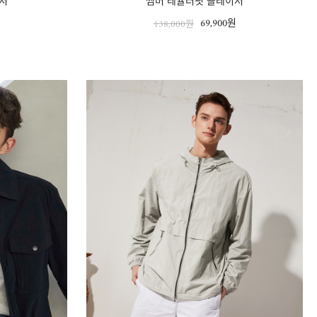
저
썸머 레귤러핏 블레이저
원
69,900원
138,000원