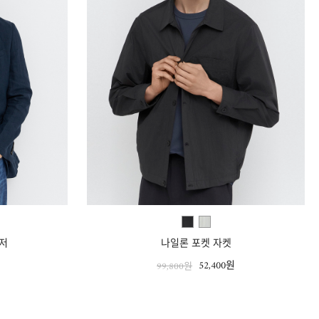
저
나일론 포켓 자켓
원
52,400원
99,800원