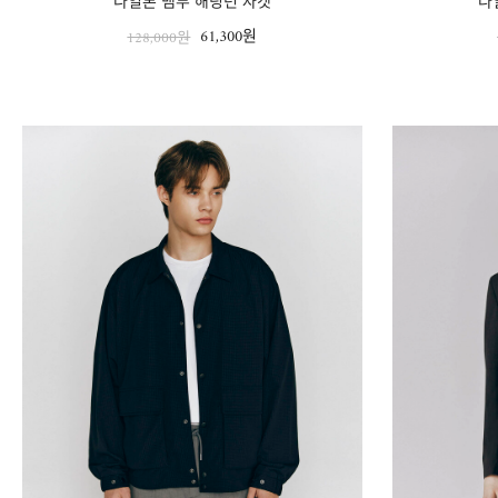
나일론 뱀부 해링턴 자켓
나
61,300원
128,000원