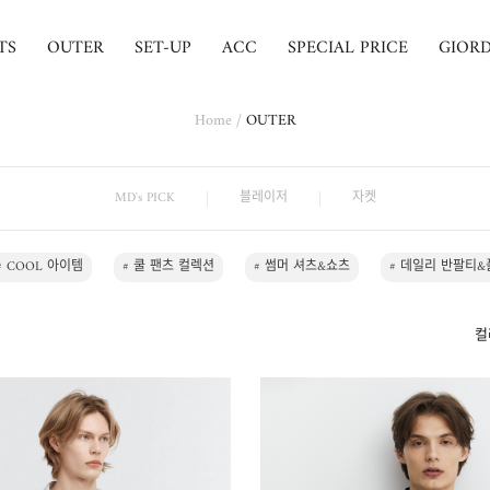
TS
OUTER
SET-UP
ACC
SPECIAL PRICE
GIOR
Home
/
OUTER
MD's PICK
블레이저
자켓
# COOL 아이템
# 쿨 팬츠 컬렉션
# 썸머 셔츠&쇼츠
# 데일리 반팔티&
컬