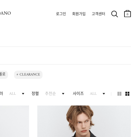
DANO
로그인
회원가입
고객센터
0
폴로
# CLEARANCE
러
ALL
정렬
추천순
사이즈
ALL