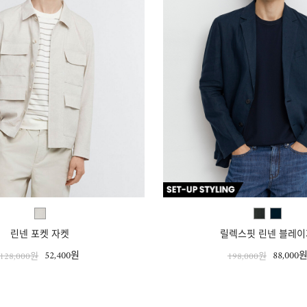
린넨 포켓 자켓
릴렉스핏 린넨 블레이
52,400원
88,000
128,000원
198,000원