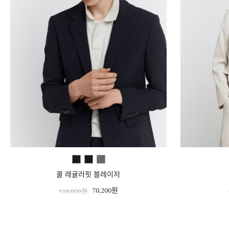
쿨 레귤러핏 블레이저
70,200원
138,000원