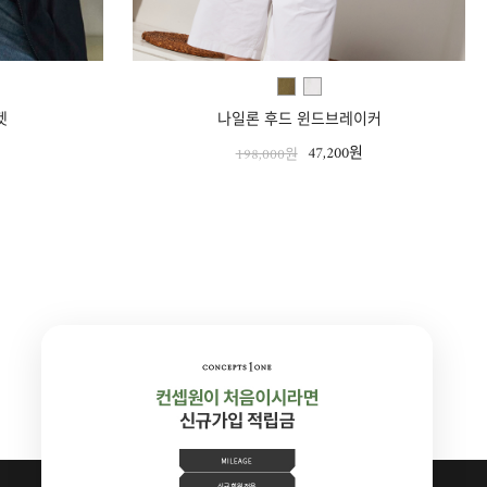
켓
나일론 후드 윈드브레이커
원
47,200원
198,000원