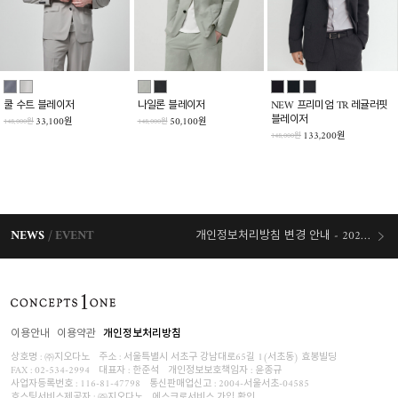
쿨 수트 블레이저
나일론 블레이저
NEW 프리미엄 TR 레귤러핏
블레이저
33,100원
50,100원
148,000원
148,000원
133,200원
148,000원
NEWS
EVENT
개인정보처리방침 변경 안내 - 2026/07/30 시행
오늘출발 혜택
이용안내
이용약관
개인정보처리방침
상호명 : ㈜지오다노
주소 : 서울특별시 서초구 강남대로65길 1(서초동) 효봉빌딩
FAX : 02-534-2994
대표자 : 한준석
개인정보보호책임자 :
윤종규
사업자등록번호 :
116-81-47798
통신판매업신고 : 2004-서울서초-04585
호스팅서비스제공자 : ㈜지오다노
에스크로서비스 가입 확인