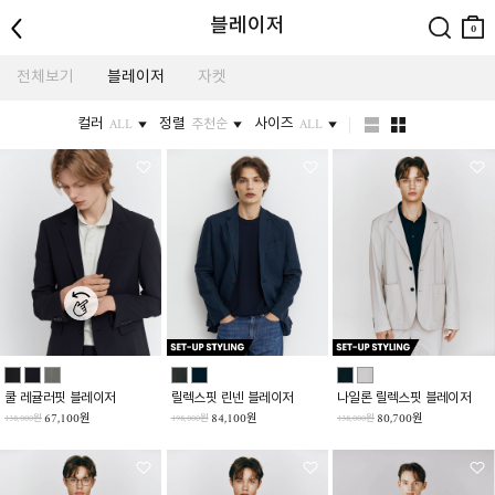
뒤로
검색
장바
블레이저
구니
0
전체보기
블레이저
자켓
컬러
정렬
사이즈
ALL
추천순
ALL
쿨 레귤러핏 블레이저
릴렉스핏 린넨 블레이저
나일론 릴렉스핏 블레이저
67,100원
84,100원
80,700원
138,000원
198,000원
138,000원