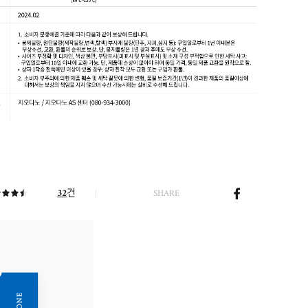
건
32
SHARE