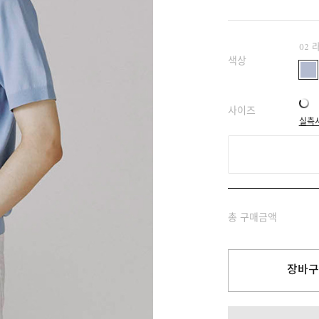
02
색상
사이즈
실측
총 구매금액
장바구