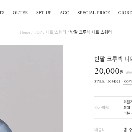
TS
OUTER
SET-UP
ACC
SPECIAL PRICE
GIOR
Home
/
TOP
/
니트/스웨터
/
반팔 크루넥 니트 스웨터
반팔 크루넥 니
20,000
원
59
STYLE. 10054522
COPY
회원가
추가혜택
최대 
리뷰 
배송비
총 주