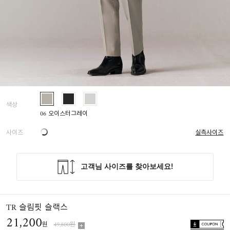
색상
06 오이스터그레이
사이즈
실측사이즈
TR 슬림핏 슬랙스
21,200
원
49,800원