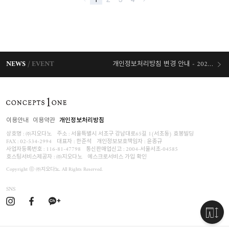
NEWS
EVENT
개인정보처리방침 변경 안내 - 2026/07/30 시행
오늘출발 혜택
이용안내
이용약관
개인정보처리방침
상호명 : ㈜지오다노
주소 : 서울특별시 서초구 강남대로65길 1(서초동) 효봉빌딩
FAX : 02-534-2994
대표자 : 한준석
개인정보보호책임자 :
윤종규
사업자등록번호 :
116-81-47798
통신판매업신고 : 2004-서울서초-04585
호스팅서비스제공자 : ㈜지오다노
에스크로서비스 가입 확인
Copyright ⓒ ㈜지오다노. All Rights Reserved.
SNS