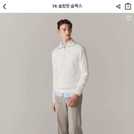
장바
TR 슬림핏 슬랙스
구니
0