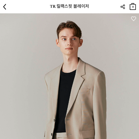
장바
TR 릴랙스핏 블레이저
구니
0