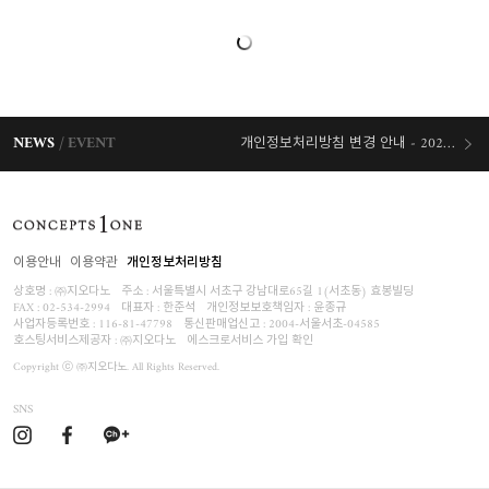
NEWS
EVENT
개인정보처리방침 변경 안내 - 2026/07/30 시행
오늘출발 혜택
이용안내
이용약관
개인정보처리방침
상호명 : ㈜지오다노
주소 : 서울특별시 서초구 강남대로65길 1(서초동) 효봉빌딩
FAX : 02-534-2994
대표자 : 한준석
개인정보보호책임자 :
윤종규
사업자등록번호 :
116-81-47798
통신판매업신고 : 2004-서울서초-04585
호스팅서비스제공자 : ㈜지오다노
에스크로서비스 가입 확인
Copyright ⓒ ㈜지오다노. All Rights Reserved.
SNS