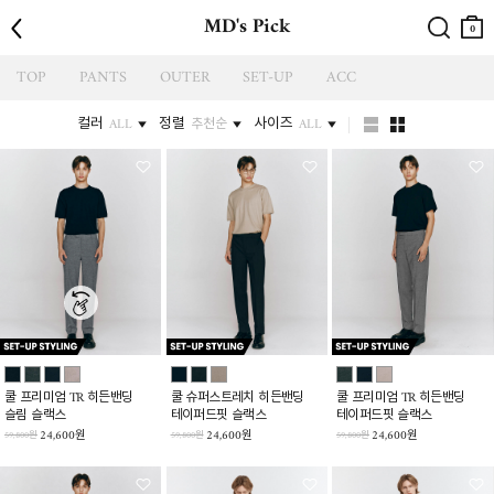
뒤로
검색
장바
MD's Pick
구니
0
TOP
PANTS
OUTER
SET-UP
ACC
컬러
정렬
사이즈
ALL
추천순
ALL
쿨 프리미엄 TR 히든밴딩
쿨 슈퍼스트레치 히든밴딩
쿨 프리미엄 TR 히든밴딩
슬림 슬랙스
테이퍼드핏 슬랙스
테이퍼드핏 슬랙스
24,600원
24,600원
24,600원
59,800원
59,800원
59,800원