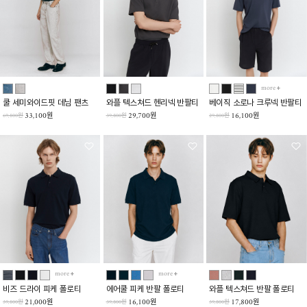
more
쿨 세미와이드핏 데님 팬츠
와플 텍스쳐드 헨리넥 반팔티
베이직 소로나 크루넥 반팔티
33,100원
29,700원
16,100원
69,800원
39,800원
29,800원
more
more
비즈 드라이 피케 폴로티
에어쿨 피케 반팔 폴로티
와플 텍스쳐드 반팔 폴로티
21,000원
16,100원
17,800원
39,800원
39,800원
39,800원