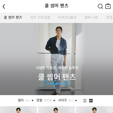
뒤로
검색
장바
쿨 썸머 팬츠
구니
0
쿨 썸머 팬츠
셔츠 스타일링
티셔츠&폴로
썸머 니트
셋업
컬러
정렬
사이즈
ALL
추천순
ALL