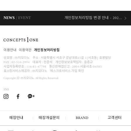
NEWS
EVENT
개인정보처리방침 변경 안내 - 2026/07/30 시행
오늘출발 혜택
이용안내
이용약관
개인정보처리방침
상호명 : ㈜지오다노
주소 : 서울특별시 서초구 강남대로65길 1(서초동) 효봉빌딩
FAX : 02-534-2994
대표자 : 한준석
개인정보보호책임자 :
윤종규
사업자등록번호 :
116-81-47798
통신판매업신고 : 2004-서울서초-04585
호스팅서비스제공자 : ㈜지오다노
에스크로서비스 가입 확인
Copyright ⓒ ㈜지오다노. All Rights Reserved.
SNS
매장안내
매장개설문의
BRAND
고객센터