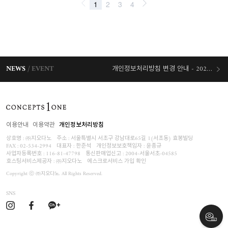
NEWS
EVENT
개인정보처리방침 변경 안내 - 2026/07/30 시행
오늘출발 혜택
이용안내
이용약관
개인정보처리방침
상호명 : ㈜지오다노
주소 : 서울특별시 서초구 강남대로65길 1(서초동) 효봉빌딩
FAX : 02-534-2994
대표자 : 한준석
개인정보보호책임자 :
윤종규
사업자등록번호 :
116-81-47798
통신판매업신고 : 2004-서울서초-04585
호스팅서비스제공자 : ㈜지오다노
에스크로서비스 가입 확인
Copyright ⓒ ㈜지오다노. All Rights Reserved.
SNS