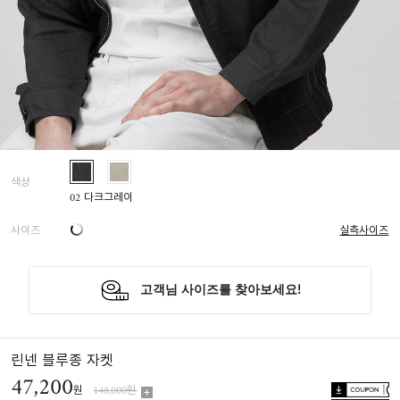
색상
02 다크그레이
사이즈
실측사이즈
린넨 블루종 자켓
47,200
원
148,000원