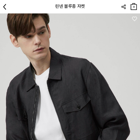
장바
린넨 블루종 자켓
구니
0