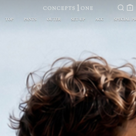
검색
장바
구니
0
TOP
PANTS
OUTER
SET-UP
ACC
SPECIAL P