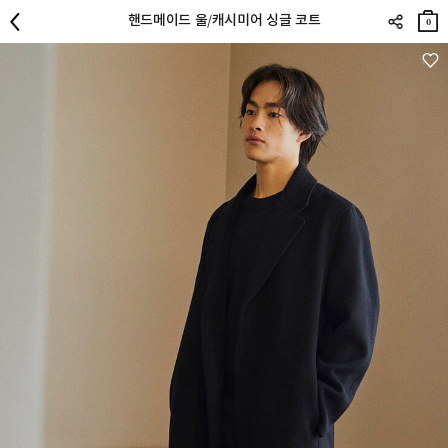
장바
핸드메이드 울/캐시미어 싱글 코트
구니
0