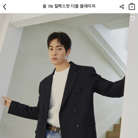
장바
울 TR 릴랙스핏 더블 블레이저
구니
0