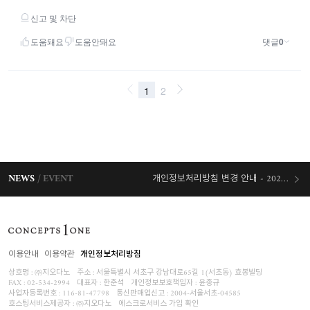
NEWS
EVENT
개인정보처리방침 변경 안내 - 2026/07/30 시행
오늘출발 혜택
이용안내
이용약관
개인정보처리방침
상호명 : ㈜지오다노
주소 : 서울특별시 서초구 강남대로65길 1(서초동) 효봉빌딩
FAX : 02-534-2994
대표자 : 한준석
개인정보보호책임자 :
윤종규
사업자등록번호 :
116-81-47798
통신판매업신고 : 2004-서울서초-04585
호스팅서비스제공자 : ㈜지오다노
에스크로서비스 가입 확인