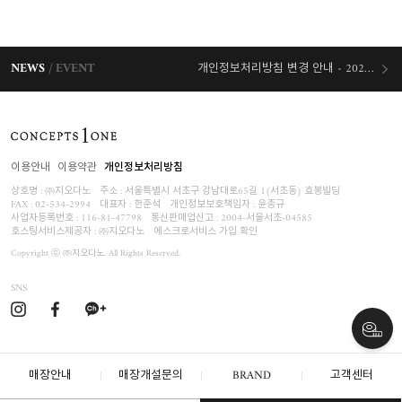
NEWS
EVENT
개인정보처리방침 변경 안내 - 2026/07/30 시행
오늘출발 혜택
이용안내
이용약관
개인정보처리방침
상호명 : ㈜지오다노
주소 : 서울특별시 서초구 강남대로65길 1(서초동) 효봉빌딩
FAX : 02-534-2994
대표자 : 한준석
개인정보보호책임자 :
윤종규
사업자등록번호 :
116-81-47798
통신판매업신고 : 2004-서울서초-04585
호스팅서비스제공자 : ㈜지오다노
에스크로서비스 가입 확인
Copyright ⓒ ㈜지오다노. All Rights Reserved.
SNS
매장안내
매장개설문의
BRAND
고객센터