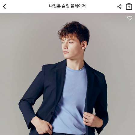
장바
나일론 슬림 블레이저
구니
0