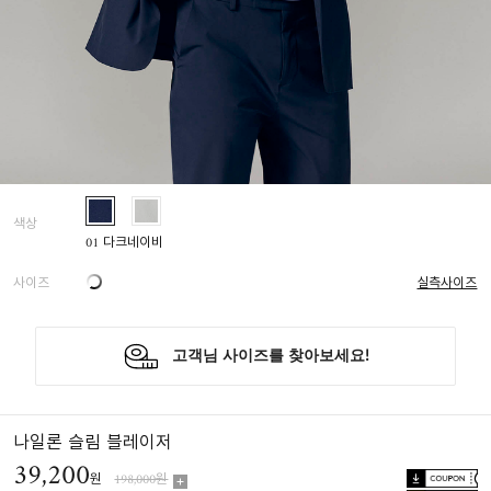
색상
01 다크네이비
사이즈
실측사이즈
나일론 슬림 블레이저
39,200
원
198,000원