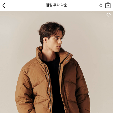
장바
퀼팅 푸파 다운
구니
0