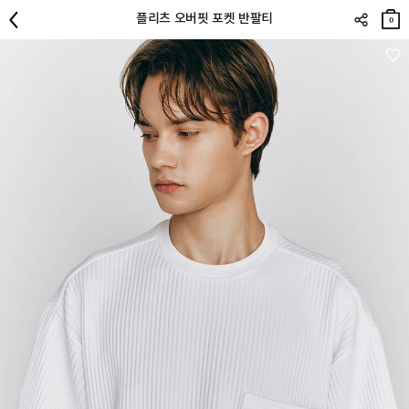
장바
플리츠 오버핏 포켓 반팔티
구니
0