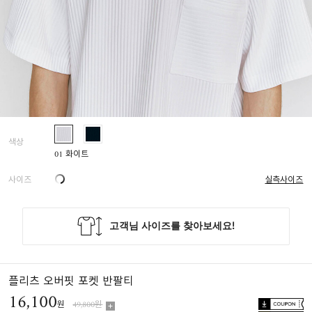
색상
01 화이트
사이즈
실측사이즈
플리츠 오버핏 포켓 반팔티
16,100
원
49,800원