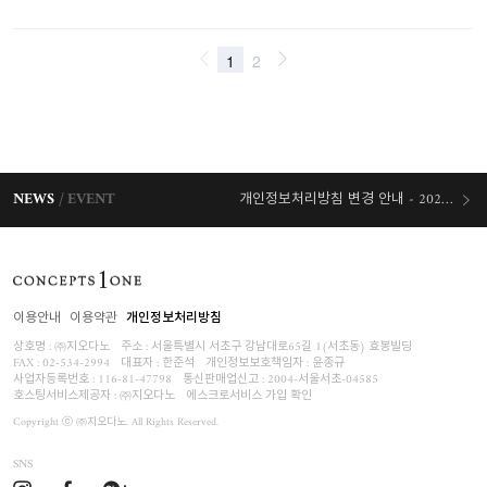
NEWS
EVENT
개인정보처리방침 변경 안내 - 2026/07/30 시행
오늘출발 혜택
이용안내
이용약관
개인정보처리방침
상호명 : ㈜지오다노
주소 : 서울특별시 서초구 강남대로65길 1(서초동) 효봉빌딩
FAX : 02-534-2994
대표자 : 한준석
개인정보보호책임자 :
윤종규
사업자등록번호 :
116-81-47798
통신판매업신고 : 2004-서울서초-04585
호스팅서비스제공자 : ㈜지오다노
에스크로서비스 가입 확인
Copyright ⓒ ㈜지오다노. All Rights Reserved.
SNS