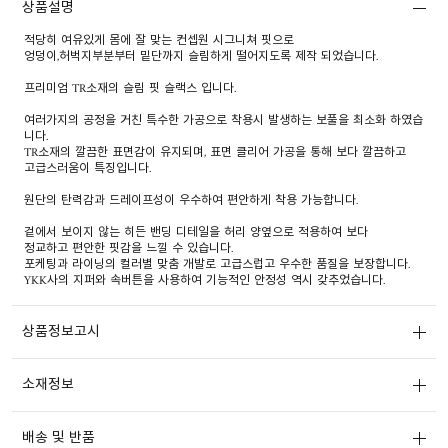
상품설명
적당히 여유있게 몸에 잘 맞는 컨셉원 시그니쳐 핏으로
엉덩이,허벅지부분부터 밑단까지 슬림하게 떨어지도록 제작 되었습니다.
프리미엄 TR소재의 슬림 핏 슬랙스 입니다.
여러가지의 공정을 거친 특수한 가공으로 착용시 발생하는 보풀을 최소화 하였습
니다.
TR소재의 깔끔한 표면감이 유지되며, 표면 클리어 가공을 통해 보다 깔끔하고
고급스러움이 특징입니다.
원단의 탄력감과 드레이프성이 우수하여 편안하게 착용 가능합니다.
겉에서 보이지 않는 히든 밴딩 디테일을 허리 양옆으로 적용하여 보다
정교하고 편안한 핏감을 느낄 수 있습니다.
포케팅과 라이닝의 컬러별 맞춤 개발로 고급스럽고 우수한 품질을 보장합니다.
YKK사의 지퍼와 속버튼을 사용하여 기능적인 안정성 역시 갖추었습니다.
상품정보고시
소재정보
배송 및 반품