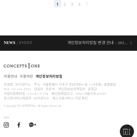
NEWS
EVENT
개인정보처리방침 변경 안내 - 2026/07/30 시행
오늘출발 혜택
이용안내
이용약관
개인정보처리방침
상호명 : ㈜지오다노
주소 : 서울특별시 서초구 강남대로65길 1(서초동) 효봉빌딩
FAX : 02-534-2994
대표자 : 한준석
개인정보보호책임자 :
윤종규
사업자등록번호 :
116-81-47798
통신판매업신고 : 2004-서울서초-04585
호스팅서비스제공자 : ㈜지오다노
에스크로서비스 가입 확인
Copyright ⓒ ㈜지오다노. All Rights Reserved.
SNS