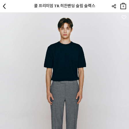
장바
쿨 프리미엄 TR 히든밴딩 슬림 슬랙스
구니
0