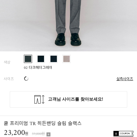
색상
02 다크헤더그레이
사이즈
실측사이즈
쿨 프리미엄 TR 히든밴딩 슬림 슬랙스
23,200
원
59,800원