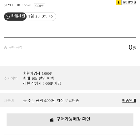
플친할인
STYLE. 10115520
COPY
1
일
23
:
37
:
44
타임세일
0
총 구매금액
원
회원가입시 5,000P
추가혜택
최대 10% 할인 혜택
리뷰 작성시 1,000P 지급
배송비
총 주문 금액 5,000원 이상 무료배송
배송안내
구매가능매장 확인